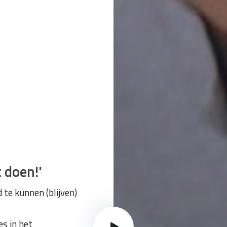
t doen!'
d te kunnen (blijven)
e
es in het