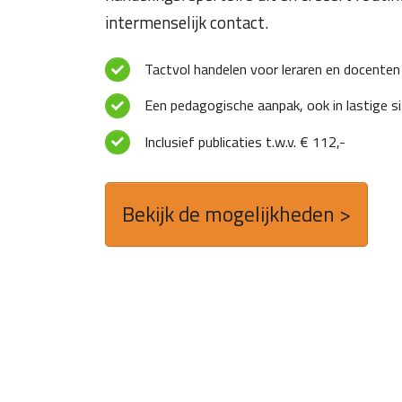
intermenselijk contact.
Tactvol handelen voor leraren en docenten
Een pedagogische aanpak, ook in lastige si
Inclusief publicaties t.w.v. € 112,-
Bekijk de mogelijkheden >